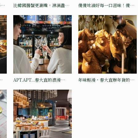
餐折
比韓國醬蟹更涮嘴，淋漓盡致
傻傻地滷好每一口滋味！傻滷
的台式生醃
新櫃開幕
APT.APT...春大直的浪漫
年味輕漫，春大直辦年貨的新
「APT.」
選擇