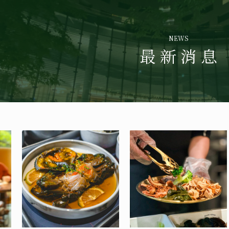
NEWS
最 新 消 息