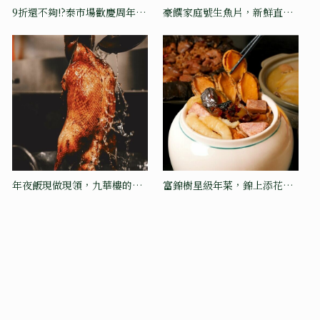
9折還不夠!?泰市場歡慶周年再
豪饌家庭號生魚片，新鮮直送
加碼！
自由配
年夜飯現做現領，九華樓的美
富錦樹星級年菜，錦上添花慶
味直送
團圓