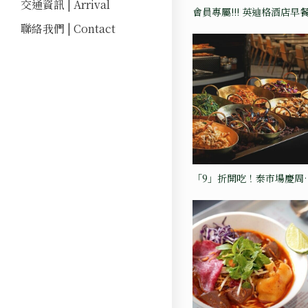
交通資訊 | Arrival
會員專屬!!! 英迪格酒店早
抵
聯絡我們 | Contact
「9」折開吃！泰市場慶周
歲，秒飛泰國享受美味！